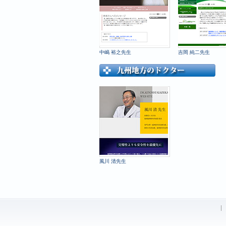
中嶋 裕之先生
吉岡 純二先生
風川 清先生