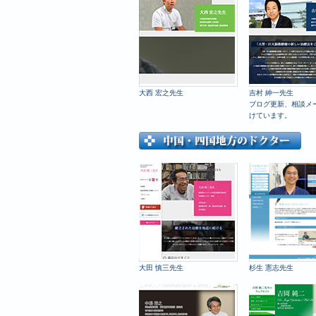
大西 宏之先生
吉村 紳一先生
ブログ更新、相談メ
けています。
大田 慎三先生
杉生 憲志先生