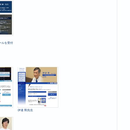
ールを受付
伊達 勲先生