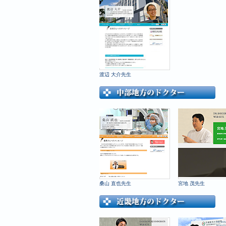
渡辺 大介先生
桑山 直也先生
宮地 茂先生