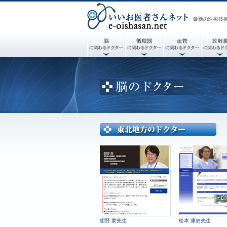
最新の医療技
紺野 衆先生
松本 康史先生