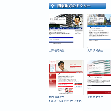
上野 俊昭先生
太田 貴裕先生
竹内 昌孝先生
平野 照之先生
相談メールを受付けています。