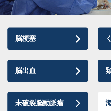
脳梗塞
脳出血
未破裂脳動脈瘤