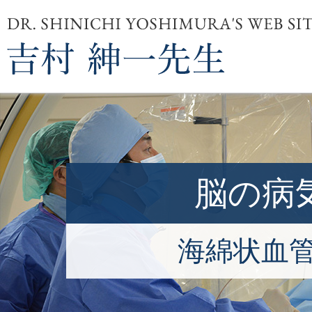
脳の病
海綿状血